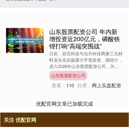
山东股票配资公司 年内新
增投资近200亿元，磷酸铁
锂打响“高端突围战”
日前，容百科技与当升科技两家三元材
料龙头先后披露大手笔投资。据统计，
进入2026年山东股票配资公司，兴发
集团、富临精工、龙蟠科技、盟固利等
山东股票配资公司
多家上市公司密集发布扩....
查看：
110
分类：
网上实盘配资
优配官网文章已加载完成
关注 优配官网