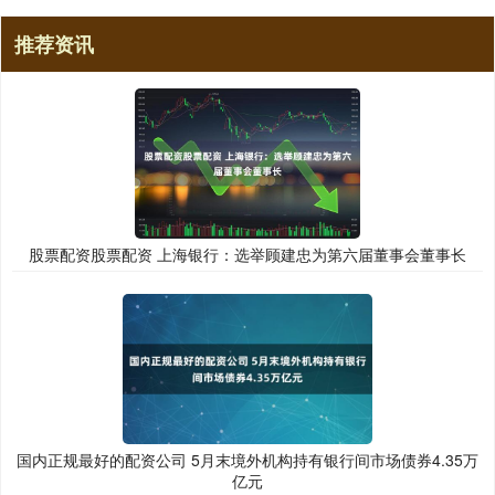
推荐资讯
股票配资股票配资 上海银行：选举顾建忠为第六届董事会董事长
国内正规最好的配资公司 5月末境外机构持有银行间市场债券4.35万
亿元